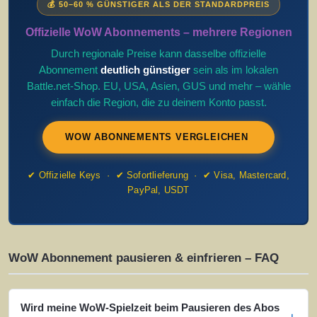
💰 50–60 % GÜNSTIGER ALS DER STANDARDPREIS
Offizielle WoW Abonnements – mehrere Regionen
Durch regionale Preise kann dasselbe offizielle
Abonnement
deutlich günstiger
sein als im lokalen
Battle.net-Shop. EU, USA, Asien, GUS und mehr – wähle
einfach die Region, die zu deinem Konto passt.
WOW ABONNEMENTS VERGLEICHEN
✔ Offizielle Keys · ✔ Sofortlieferung · ✔ Visa, Mastercard,
PayPal, USDT
WoW Abonnement pausieren & einfrieren – FAQ
Wird meine WoW-Spielzeit beim Pausieren des Abos