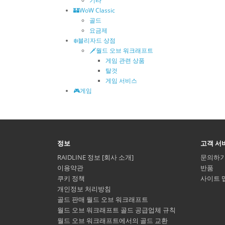
기타
🏰WoW Classic
골드
요금제
❄️블리자드 상점
🗡️월드 오브 워크래프트
게임 관련 상품
탈것
게임 서비스
🎮게임
정보
고객 서
RAIDLINE 정보 [회사 소개]
문의하
이용약관
반품
쿠키 정책
사이트 
개인정보 처리방침
골드 판매 월드 오브 워크래프트
월드 오브 워크래프트 골드 공급업체 규칙
월드 오브 워크래프트에서의 골드 교환