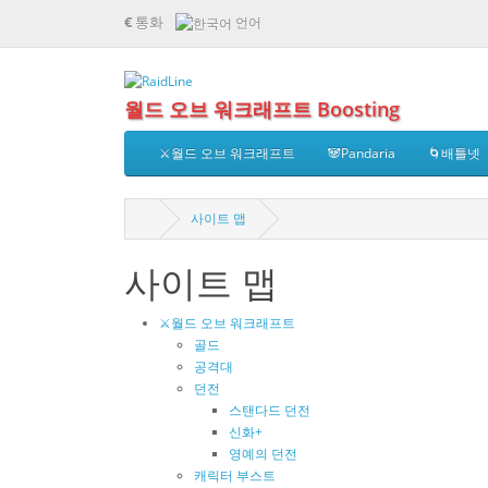
€
통화
언어
월드 오브 워크래프트 Boosting
⚔️월드 오브 워크래프트
🐼Pandaria
🌀배틀넷
사이트 맵
사이트 맵
⚔️월드 오브 워크래프트
골드
공격대
던전
스탠다드 던전
신화+
영예의 던전
캐릭터 부스트