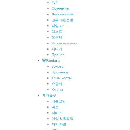
PvP
Обучение
Достижения
전투 애완동물
타임 카드
퀘스트
요금제
Игровое время
시디키
Прочее
🐼Pandaria
Золото
Прокачка
Тайм карты
요금제
Ключи
🌀배틀넷
배틀코인
계정
서비스
게임 & 확장팩
타임 카드