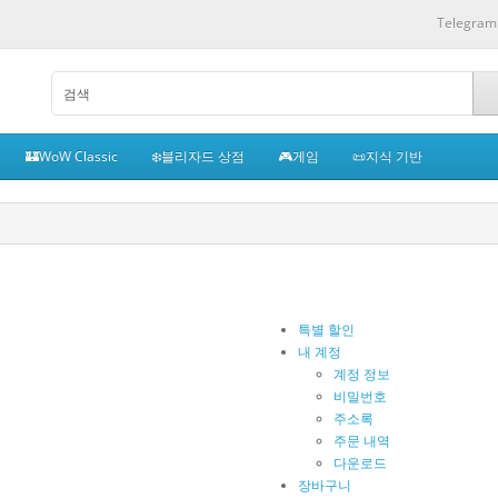
Telegram
🏰WoW Classic
❄️블리자드 상점
🎮게임
📜지식 기반
특별 할인
내 계정
계정 정보
비밀번호
주소록
주문 내역
다운로드
장바구니