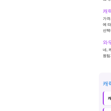
캐릭
가격
에 
선택
와우
네,
원팀
캐
캐