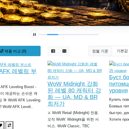
제품 비교 (0)
정렬 기준
AFK 레벨링 부
Буст б
WoW Midnight 강화
питомц
AFK Leveling Boost -
된 레벨 80 캐릭터 강
уровня
ine이 제공하는 손쉬운 캐
화 — UA, MD & BR
Купить по
🎯 WoW AFK Leveling
최저가
Боевых пи
 WoW AFK Leveli..
⚔️ WoW Retail (Midnight) 전용.
быстро, де
오직 WoW: Midnight을 위한 서
Хотите про
비스. WoW Classic, TBC