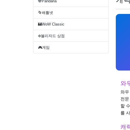
🐼Pandaria
🌀배틀넷
🏰WoW Classic
❄️블리자드 상점
🎮게임
와
와우
전문
할 
를 
캐