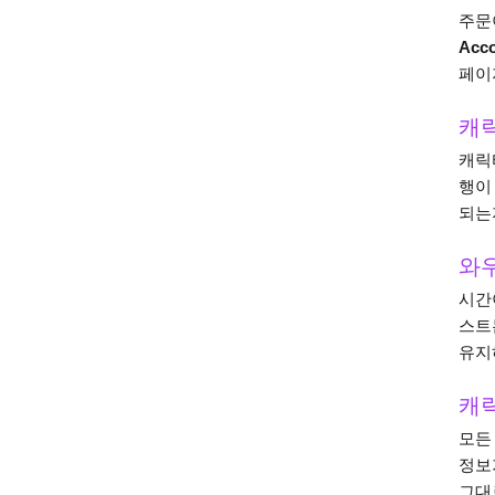
주문
Acco
페이
캐
캐릭
행이
되는
와우
시간
스트
유지
캐릭
모든
정보
그대