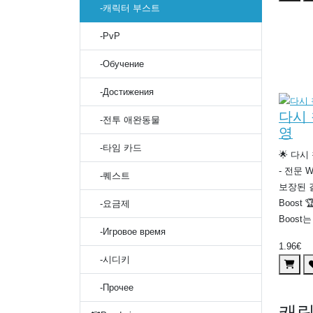
-캐릭터 부스트
-PvP
-Обучение
-Достижения
다시 
-전투 애완동물
영
-타임 카드
🌟 다시
- 전문 
-퀘스트
보장된 
Boost
-요금제
Boost
-Игровое время
1.96€
-시디키
-Прочее
캐릭