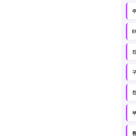
주
E
진
구
친
부
환