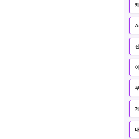
캐
A
전
어
부
게
내