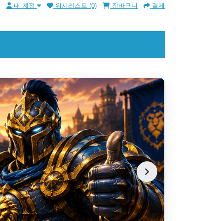
m
내 계정
위시리스트 (0)
장바구니
결제
배틀
하며
안전한 결
잔액을 즉
게 처리됩
지금