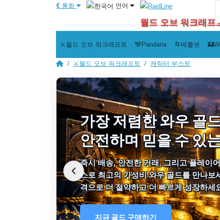
€
통화
언어
월드 오브 워크래프트 
⚔️월드 오브 워크래프트
🐼Pandaria
🌀배틀넷
🏰W
⚔️월드 오브 워크래프트
캐릭터 부스트
가장 저렴한 와우 골드
안전하며 믿을 수 있
즉시 배송, 안전한 거래, 그리고 플레이
스로 최고의 가성비 와우 골드를 만나보세
격으로 더 절약하고 더 빠르게 성장하세요
지금 골드 구매하기