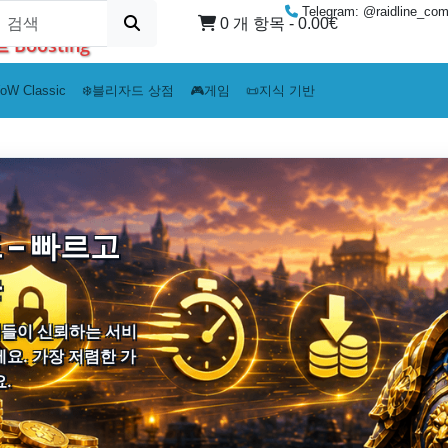
Telegram: @raidline_co
0 개 항목 - 0.00€
Boosting
oW Classic
❄️블리자드 상점
🎮게임
📜지식 기반
 – 빠르고
는
어들이 신뢰하는 서비
요. 가장 저렴한 가
.