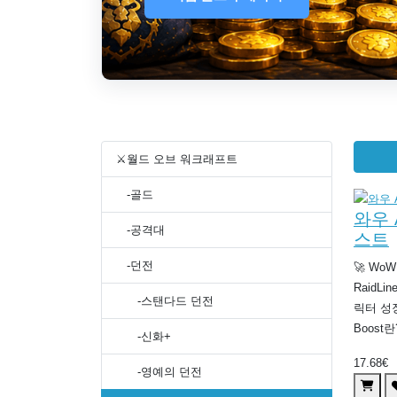
⚔️월드 오브 워크래프트
-골드
와우 
-공격대
스트
-던전
🚀 WoW 
RaidL
-스탠다드 던전
릭터 성장 
Boost란?
-신화+
17.68€
-영예의 던전