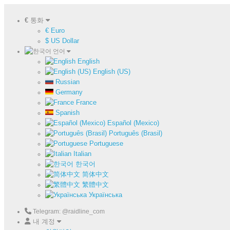
€
통화
€ Euro
$ US Dollar
언어
English
English (US)
Russian
Germany
France
Spanish
Español (Mexico)
Português (Brasil)
Portuguese
Italian
한국어
简体中文
繁體中文
Українська
Telegram: @raidline_com
내 계정