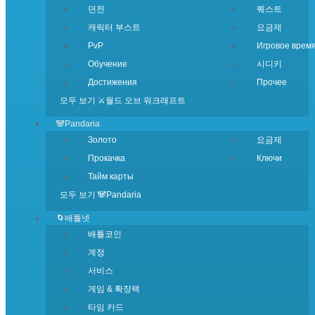
던전
퀘스트
캐릭터 부스트
요금제
PvP
Игровое врем
Обучение
시디키
Достижения
Прочее
모두 보기 ⚔️월드 오브 워크래프트
🐼Pandaria
Золото
요금제
Прокачка
Ключи
Тайм карты
모두 보기 🐼Pandaria
🌀배틀넷
배틀코인
계정
서비스
게임 & 확장팩
타임 카드