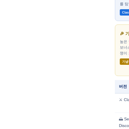
를 
Clas
🎉 
높은 
보너스
쟁이
기념
버전
⚔️ Cl
🌅 Se
Disco