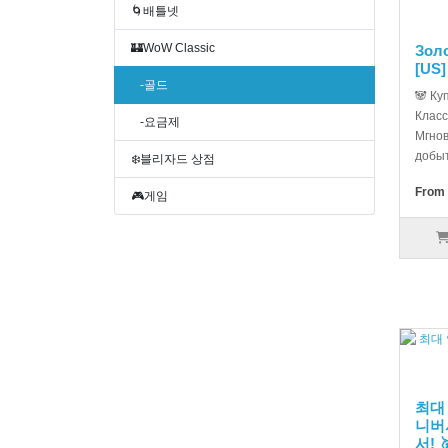
🌀배틀넷
🏰WoW Classic
Золо
[US]
-골드
🐼 Ку
Класс
-요금제
Мгнов
добыт
❄️블리자드 상점
From 
🎮게임
최대
니버서
서! 