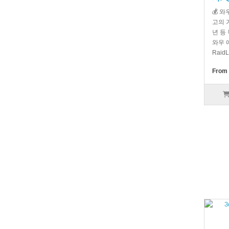
💰 
고의 
년 등
와우 
RaidL
From 