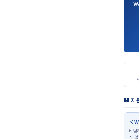
Wo
🏰 지
⚔️ W
바닐라
지 