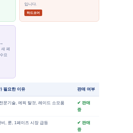
입니다.
하드코어
 →
 새 페
 수요
가 필요한 이유
판매 여부
전문기술, 에픽 탈것, 레이드 소모품
✔ 판매
중
 장비, 룬, 1페이즈 시장 급등
✔ 판매
중