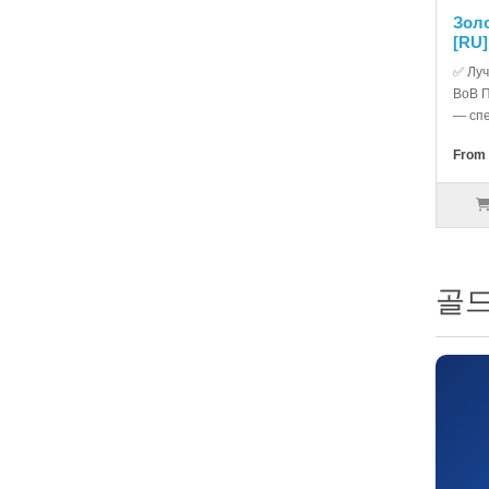
Золо
[RU]
✅ Луч
ВоВ П
— спе
From 
골