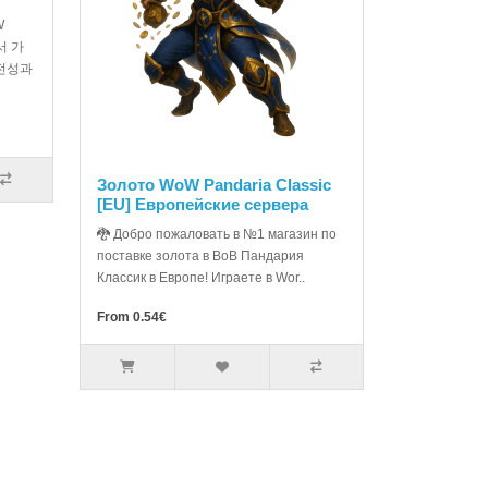
W
에서 가
안전성과
Золото WoW Pandaria Classic
[EU] Европейские сервера
🐉 Добро пожаловать в №1 магазин по
поставке золота в ВоВ Пандария
Классик в Европе! Играете в Wor..
From 0.54€