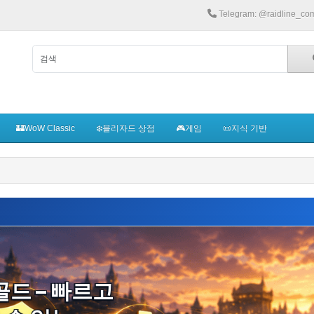
Telegram: @raidline_co
🏰WoW Classic
❄️블리자드 상점
🎮게임
📜지식 기반
골드 – 빠르고