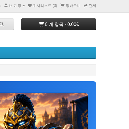
내 계정
위시리스트 (0)
장바구니
결제
m
0 개 항목 - 0.00€
배틀넷