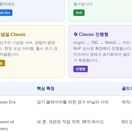
탐험하세요.
필수입니다.
sic Era
SoD
기념일 Classic
🔄 Classic 진행형
인구의 기념일 서버, 경험치·평판
바닐라 → TBC → WotLK → 카타
, 한정 보상 아이템. 출시 초기 경
MoP 순서로 확장팩이 진행됩니다.
 치열합니다.
이즈마다 경제가 초기화되어 골드
가 폭등합니다.
일
진행형
핵심 특징
골드
assic Era
장기 플레이어를 위한 영구 바닐라 서버
제작 
ason of
새 룬, 개편된 직업 역학, BFD 레이드
BiS
very