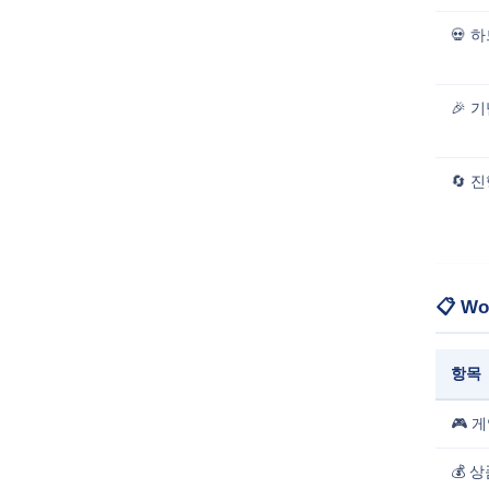
💀 
🎉 
🔄 
📋 W
항목
🎮 
💰 