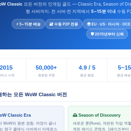
W Classic
모든 버전의 인게임 골드 — Classic Era, Season of D
형 서버까지. 전 서버·전 지역에서
5~15분 이내
수동 P
⚡ 5~15분 배송
🔐 수동 P2P 전용
🌍 EU · US · 아시아 · OCE
🛡️ 2015년부터 신뢰
2015
50,000+
4.9 / 5
5~1
서비스 시작
완료된 주문
평균 평점
평균 배송
원하는 모든 WoW Classic 버전
oW Classic Era
🌅 Season of Discovery
 WoW의 원본 경험. 여정이 끝나
새로운 룬(Rune), 개편된 직업 역할
않는 영구 클래식 서버에서 아제로스
계된 레이드 콘텐츠. 1페이즈부터