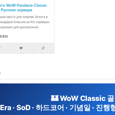
то WoW Pandaria Classic
 Русские сервера
шее место для покупки Золота в
андария Классик на RU серверах
циально для русскоязычн..
0.81€
드
🏰 WoW Classic
Era · SoD · 하드코어 · 기념일 · 진행형 