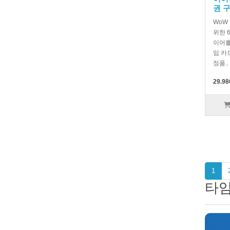
권 
WoW
위한 
이어를
임 카
정품..
29.98
1
타임