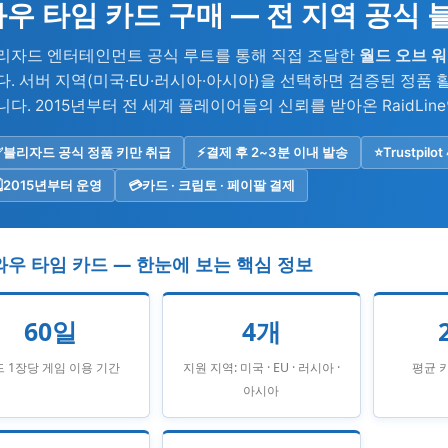
와우 타임 카드 구매 — 전 지역 공식
리자드 엔터테인먼트 공식 루트를 통해 직접 조달한
월드 오브 
다. 서버 지역(미국·EU·러시아·아시아)을 선택하면 검증된 정품 
니다. 2015년부터 전 세계 플레이어들의 신뢰를 받아온 RaidLin
✅
블리자드 공식 정품 키만 취급
⚡
결제 후 2~3분 이내 발송
⭐
Trustpilot 
️
2015년부터 운영
💳
카드 · 크립토 · 페이팔 결제
 와우 타임 카드 — 한눈에 보는 핵심 정보
60일
4개
 1장당 게임 이용 기간
지원 지역: 미국 · EU · 러시아 ·
평균 
아시아