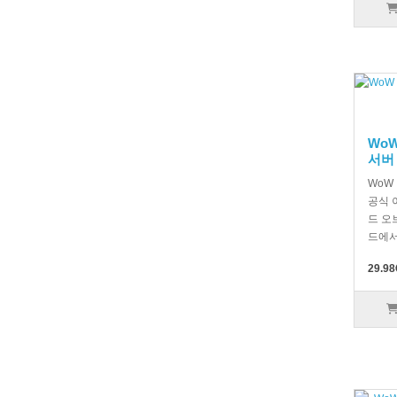
WoW
서버
WoW
공식 
드 오
드에서
29.98