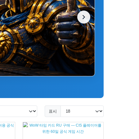
안전한 결제와
잔액을 즉시 
게 처리됩니다
지금 충
표시