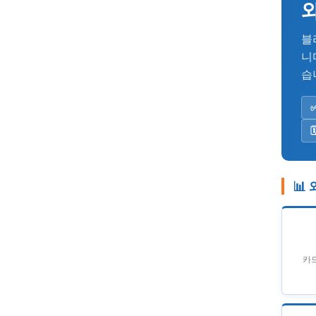
블
니
습
🗓
📊
카드