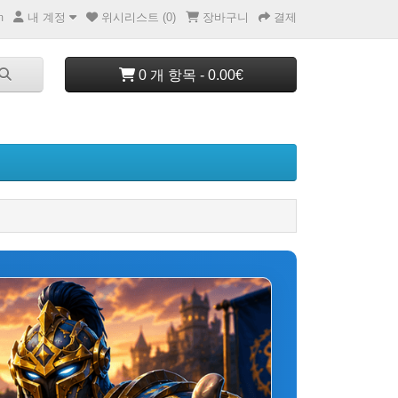
내 계정
위시리스트 (0)
장바구니
결제
m
0 개 항목 - 0.00€
배틀넷 
하며 