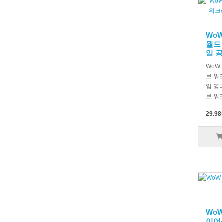
WoW
월드
일 
WoW
브 워
임 영
브 워
29.98
Wo
이어