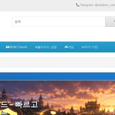
Telegram: @raidline_co
🏰WoW Classic
❄️블리자드 상점
🎮게임
📜지식 기반
드 – 빠르고
있는