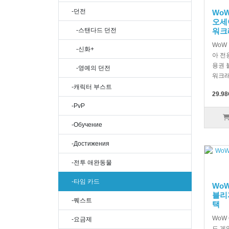
-던전
WoW
오세
워크
-스탠다드 던전
WoW
-신화+
아 전
용권 
-영예의 던전
워크래프
-캐릭터 부스트
29.98
-PvP
-Обучение
-Достижения
-전투 애완동물
-타임 카드
WoW
블리
-퀘스트
택
WoW
-요금제
드 게