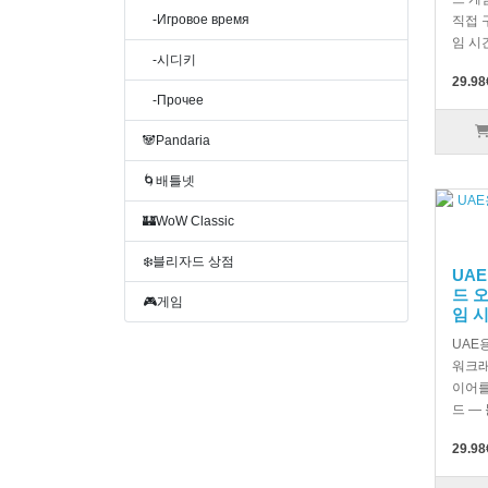
-Игровое время
직접 
임 시간
-시디키
29.98
-Прочее
🐼Pandaria
🌀배틀넷
🏰WoW Classic
❄️블리자드 상점
UAE
드 
🎮게임
임 
UAE
워크래
이어를
드 — 
29.98