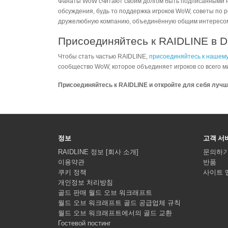
Фанаты WoW считают своим долгом быть подписанными 
обсуждения, будь то поддержка игроков WoW, советы по 
дружелюбную компанию, объединённую общим интересом 
Присоединяйтесь к RAIDLINE в D
Чтобы стать частью RAIDLINE,
присоединяйтесь к нашему
сообщество WoW, которое объединяет игроков со всего ми
Присоединяйтесь к RAIDLINE и откройте для себя луч
정보
고객 서
RAIDLINE 정보 [회사 소개]
문의하
이용약관
반품
쿠키 정책
사이트 
개인정보 처리방침
골드 판매 월드 오브 워크래프트
월드 오브 워크래프트 골드 공급업체 규칙
월드 오브 워크래프트에서의 골드 교환
Гостевой постинг