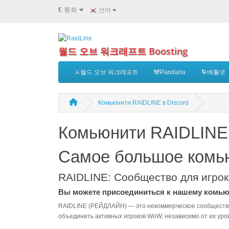
€
통화
언어
월드 오브 워크래프트 Boosting
⚔️월드 오브 워크래프트
🐼Pandaria
🌀배틀넷
Комьюнити RAIDLINE в Discord
Комьюнити RAIDLINE 
Самое большое комью
RAIDLINE: Сообщество для игроко
Вы можете присоединиться к нашему комьюн
RAIDLINE (РЕЙДЛАЙН) — это некоммерческое сообщество, 
объединить активных игроков WoW, независимо от их уро