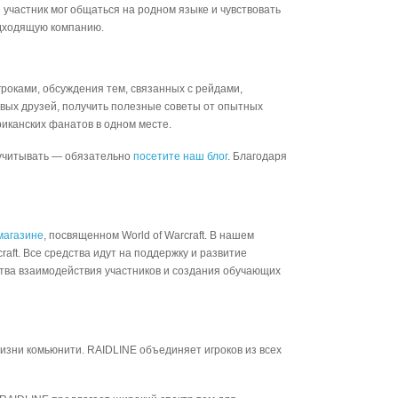
 участник мог общаться на родном языке и чувствовать
одходящую компанию.
роками, обсуждения тем, связанных с рейдами,
новых друзей, получить полезные советы от опытных
риканских фанатов в одном месте.
т учитывать — обязательно
посетите наш блог
. Благодаря
магазине
, посвященном World of Warcraft. В нашем
raft. Все средства идут на поддержку и развитие
тва взаимодействия участников и создания обучающих
жизни комьюнити. RAIDLINE объединяет игроков из всех