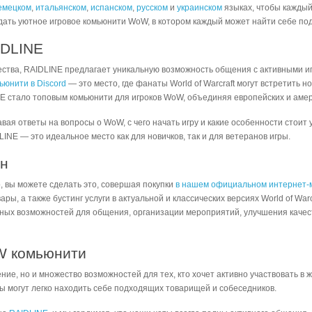
емецком
,
итальянском
,
испанском
,
русском
и
украинском
языках, чтобы каждый
дать уютное игровое комьюнити WoW, в котором каждый может найти себе п
IDLINE
ества, RAIDLINE предлагает уникальную возможность общения с активными иг
юнити в Discord
— это место, где фанаты World of Warcraft могут встретить 
INE стало топовым комьюнити для игроков WoW, объединяя европейских и аме
авая ответы на вопросы о WoW, с чего начать игру и какие особенности стои
INE — это идеальное место как для новичков, так и для ветеранов игры.
ин
 вы можете сделать это, совершая покупки
в нашем официальном интернет-
, а также бустинг услуги в актуальной и классических версиях World of Warc
ных возможностей для общения, организации мероприятий, улучшения качес
W комьюнити
е, но и множество возможностей для тех, кто хочет активно участвовать в 
ры могут легко находить себе подходящих товарищей и собеседников.