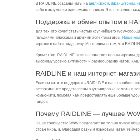
В RAIDLINE созданы чаты на
английском
,
французском
,
н
себя в окружении единомышленников. Это позволяет соз
Поддержка и обмен опытом в RA
Для тех, кто хочет стать частью крупнейшего WoW-сообщ
гильдиями, классами и другими аспектами игры.
Наше комь
игроков и найти поддержку. Мы гордимся тем, что RAIDL
Кроме того, RAIDLINE активно помогает новым игрокам, д
высокому уровню активности и разнообразию чатов, RAIDL
RAIDLINE и наш интернет-магаз
Если вы хотите поддержать RAIDLINE и наше сообщество,
ассортименте представлены внутриигровые валюты и товары
комьюнити, помогая нам предоставлять ещё больше удоб
гайдов.
Почему RAIDLINE — лучшее Wo
Наше сообщество WoW предлагает не только живое общени
стран мира, и, благодаря разным языковым чатам, гейме