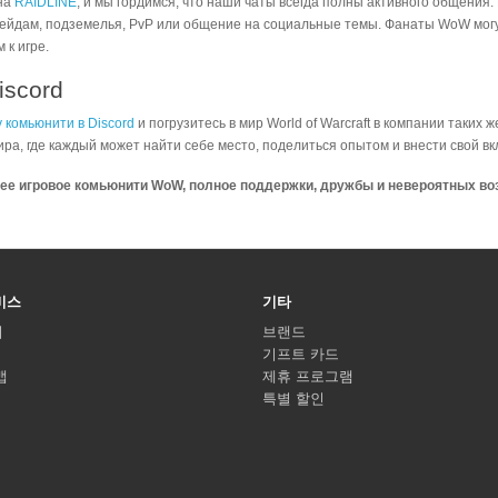
на
RAIDLINE
, и мы гордимся, что наши чаты всегда полны активного общения
рейдам, подземелья, PvP или общение на социальные темы. Фанаты WoW могу
к игре.
iscord
 комьюнити в Discord
и погрузитесь в мир World of Warcraft в компании таких
ра, где каждый может найти себе место, поделиться опытом и внести свой в
шее игровое комьюнити WoW, полное поддержки, дружбы и невероятных в
비스
기타
기
브랜드
기프트 카드
맵
제휴 프로그램
특별 할인