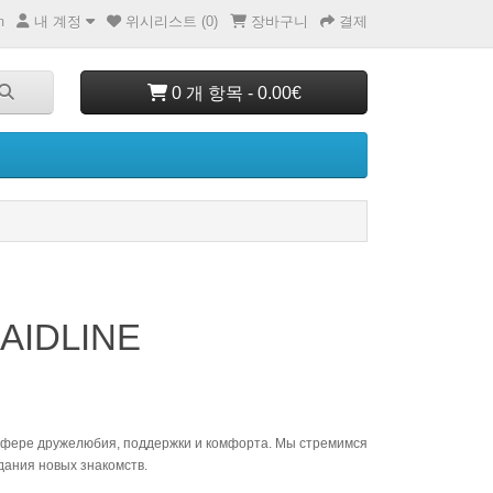
내 계정
위시리스트 (0)
장바구니
결제
m
0 개 항목 - 0.00€
RAIDLINE
мосфере дружелюбия, поддержки и комфорта. Мы стремимся
дания новых знакомств.