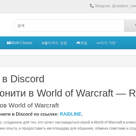
Telegram: @raidline_co
🏰WoW Classic
❄️블리자드 상점
🎮게임
📜지식 기반
в Discord
нити в World of Warcraft — 
в World of Warcraft
ити в Discord по ссылке:
RAIDLINE
.
созданное для тех, кто хочет наслаждаться игрой в World of Warcraft в ат
вня опыта, и предоставить им площадку для общения, обмена советами и соз