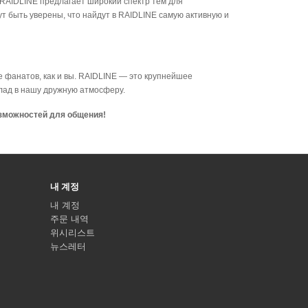
. RAIDLINE предлагает широкий спектр тем для
т быть уверены, что найдут в RAIDLINE самую активную и
 же фанатов, как и вы. RAIDLINE — это крупнейшее
клад в нашу дружную атмосферу.
озможностей для общения!
내 계정
내 계정
주문 내역
위시리스트
뉴스레터