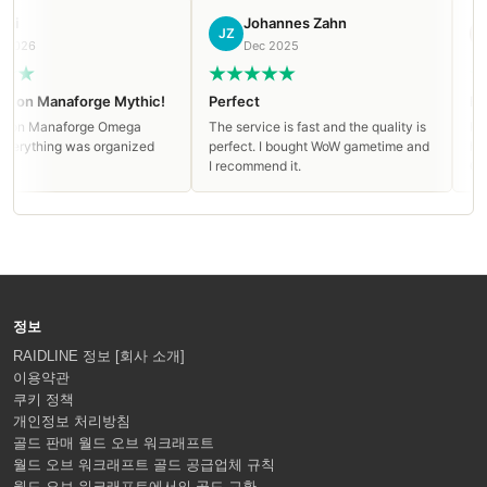
Johannes Zahn
JZ
РА
026
Dec 2025
on Manaforge Mythic!
Perfect
Really
on Manaforge Omega
The service is fast and the quality is
Really
rything was organized
perfect. I bought WoW gametime and
help w
I recommend it.
Going 
정보
RAIDLINE 정보 [회사 소개]
이용약관
쿠키 정책
개인정보 처리방침
골드 판매 월드 오브 워크래프트
월드 오브 워크래프트 골드 공급업체 규칙
월드 오브 워크래프트에서의 골드 교환