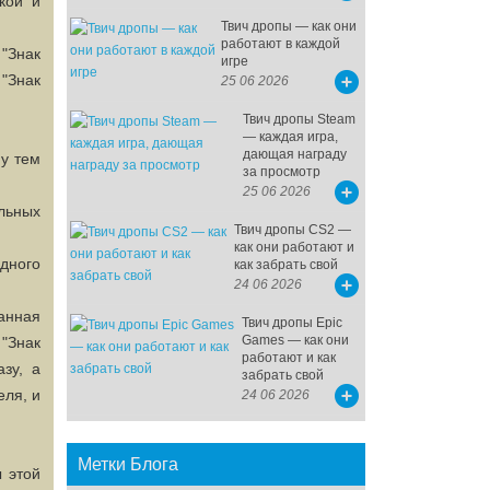
кой и
Твич дропы — как они
работают в каждой
 "Знак
игре
"Знак
25 06 2026
Твич дропы Steam
— каждая игра,
дающая награду
му тем
за просмотр
25 06 2026
ильных
Твич дропы CS2 —
как они работают и
одного
как забрать свой
24 06 2026
анная
Твич дропы Epic
Games — как они
"Знак
работают и как
зу, а
забрать свой
еля, и
24 06 2026
Метки Блога
 этой