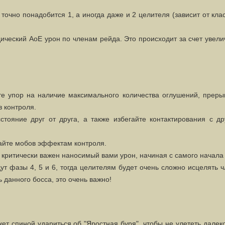
.
точно понадобится 1, а иногда даже и 2 целителя (зависит от кла
ический АоЕ урон по членам рейда. Это происходит за счет увел
те упор на наличие максимального количества оглушений, преры
 контроля.
тояние друг от друга, а также избегайте контактирования с др
айте мобов эффектам контроля.
е критически важен наносимый вами урон, начиная с самого начала
дут фазы 4, 5 и 6, тогда целителям будет очень сложно исцелять 
 данного босса, это очень важно!
ет спиной удариться об "Яростная буря", чтобы не улететь далек