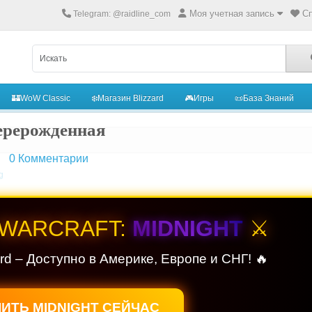
Моя учетная запись
Сп
Telegram: @raidline_com
🏰WoW Classic
❄️Магазин Blizzard
🎮Игры
📜База Знаний
ерерожденная
|
0
Комментарии
 WARCRAFT:
MIDNIGHT
⚔️
ard – Доступно в Америке, Европе и СНГ! 🔥
ИТЬ MIDNIGHT СЕЙЧАС