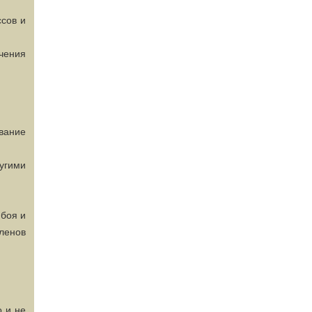
ссов и
ичения
вание
угими
 боя и
членов
о и не