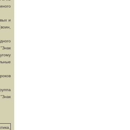
амного
вых и
(воин,
одного
"Знак
угому
льные
роков
руппа
"Знак