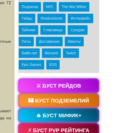
ие 72
Подписка
NPC
The War Within
Гайды
Shadowlands
Интерфейс
Тайники
Сокровища
Сундуки
итные
Петы
Достижения
Ивенты
Battle.net
Blizzard
Twitch
Epic Games
EGS
⚔️ БУСТ РЕЙДОВ
🏰 БУСТ ПОДЗЕМЕЛИЙ
ывает
🔥 БУСТ МИФИК+
да на
⚡ БУСТ PVP РЕЙТИНГА