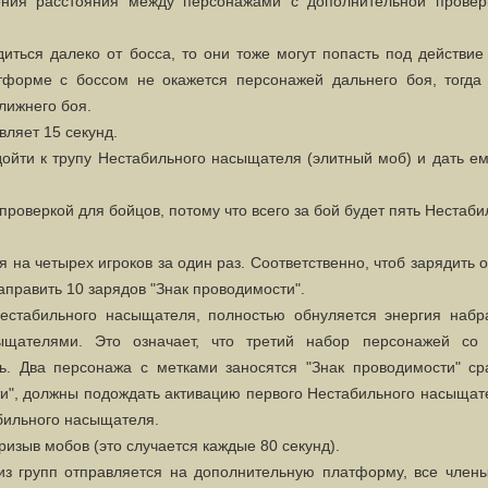
ения расстояния между персонажами с дополнительной провер
иться далеко от босса, то они тоже могут попасть под действие
тформе с боссом не окажется персонажей дальнего боя, тогда 
лижнего боя.
вляет 15 секунд.
ойти к трупу Нестабильного насыщателя (элитный моб) и дать е
проверкой для бойцов, потому что всего за бой будет пять Нестаб
 на четырех игроков за один раз. Соответственно, чтоб зарядить 
править 10 зарядов "Знак проводимости".
стабильного насыщателя, полностью обнуляется энергия набр
щателями. Это означает, что третий набор персонажей со 
. Два персонажа с метками заносятся "Знак проводимости" сра
ти", должны подождать активацию первого Нестабильного насыщат
абильного насыщателя.
ризыв мобов (это случается каждые 80 секунд).
 из групп отправляется на дополнительную платформу, все члены