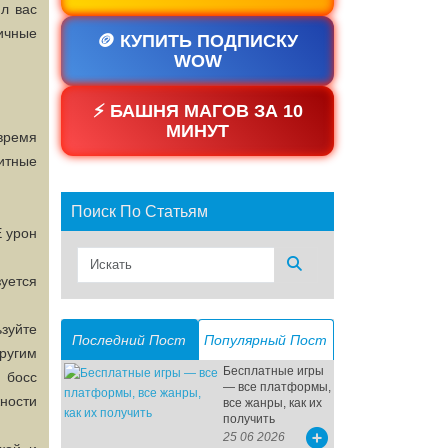
ил вас
ичные
🪙 КУПИТЬ ПОДПИСКУ
WOW
⚡ БАШНЯ МАГОВ ЗА 10
МИНУТ
 время
итные
Поиск По Статьям
Е урон
уется
ьзуйте
Последний Пост
Популярный Пост
ругим
Бесплатные игры
 босс
— все платформы,
ности
все жанры, как их
получить
25 06 2026