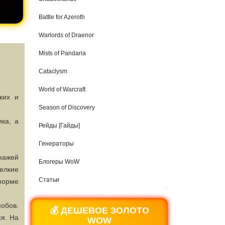
Battle for Azeroth
Warlords of Draenor
Mists of Pandaria
Cataclysm
World of Warcraft
ких и
Season of Discovery
ка, а
Рейды [Гайды]
Генераторы
онажей
Блогеры WoW
елкие
Статьи
форме
обов.
💰 ДЕШЕВОЕ ЗОЛОТО
ся. На
WOW