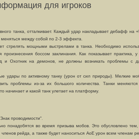
нформация для игроков
вного танка, отталкивает. Каждый удар накладывает дебафф на +
ы меняться между собой по 2-3 эффекта.
нет стрелять мощными выстрелами в танка. Необходимо использ
я произнесения боссом заклинания. Как показывает практика, у
ид и Охотник на демонов, не должны возникать проблемы с д
е удары по активному танку (урон от сил природы). Мелкие мо
авить проблемы из-за их большого количества. Танки меняются
о начинает и какой танк улетает на платформу.
"Знак проводимости".
о понадобятся во время призыва мобов. Это обусловлено тем, 
ь членов рейда, а также будет наноситься АоЕ урон всем членам р