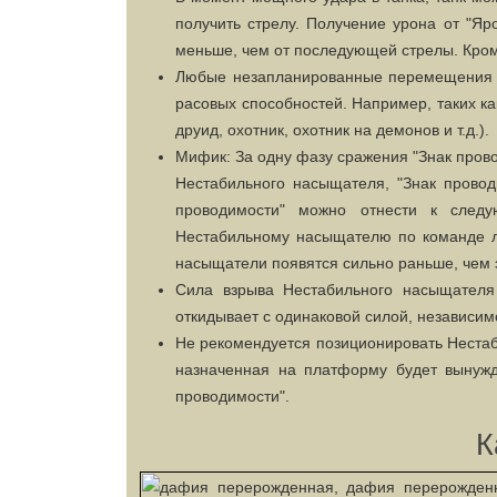
получить стрелу. Получение урона от "Яр
меньше, чем от последующей стрелы. Кром
Любые незапланированные перемещения н
расовых способностей. Например, таких как
друид, охотник, охотник на демонов и т.д.).
Мифик: За одну фазу сражения "Знак прово
Нестабильного насыщателя, "Знак провод
проводимости" можно отнести к след
Нестабильному насыщателю по команде ли
насыщатели появятся сильно раньше, чем 
Сила взрыва Нестабильного насыщателя 
откидывает с одинаковой силой, независим
Не рекомендуется позиционировать Неста
назначенная на платформу будет вынужде
проводимости".
К