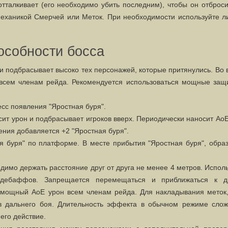
тталкивает (его необходимо убить последним), чтобы он отброс
 механикой Смерчей или Меток. При необходимости используйте л
особности босса
 и подбрасывает высоко тех персонажей, которые притянулись. Во
 всем членам рейда. Рекомендуется использоваться мощные защ
сс появления "Яростная буря".
ит урон и подбрасывает игроков вверх. Периодически наносит Ао
ния добавляется +2 "Яростная буря".
 буря" по платформе. В месте прибытия "Яростная буря", образ
имо держать расстояние друг от друга не менее 4 метров. Испол
 дебаффов. Запрещается перемещаться и приближаться к д
 мощный АоЕ урон всем членам рейда. Для накладывания меток,
в дальнего боя. Длительность эффекта в обычном режиме слож
 его действие.