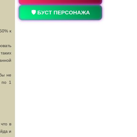
🛡️ БУСТ ПЕРСОНАЖА
50% к
овать
 таких
анной
бы не
 по 1
что в
ейда и