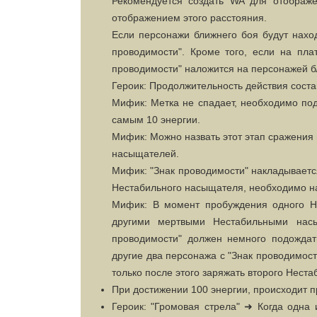
Рекомендуется создать WA для отображ
отображением этого расстояния.
Если персонажи ближнего боя будут наход
проводимости". Кроме того, если на пла
проводимости" наложится на персонажей б
Героик: Продолжительность действия соста
Мифик: Метка не спадает, необходимо под
самым 10 энергии.
Мифик: Можно назвать этот этап сражения 
насыщателей.
Мифик: "Знак проводимости" накладывается
Нестабильного насыщателя, необходимо на
Мифик: В момент пробуждения одного Не
другими мертвыми Нестабильными насы
проводимости" должен немного подождать
другие два персонажа с "Знак проводимос
только после этого заряжать второго Нест
При достижении 100 энергии, происходит п
Героик: "Громовая стрела" ➜ Когда одна