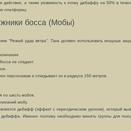
действия, а также уязвимость к этому дебаффу на 50% в течен
ую платформу.
жники босса (Мобы)
ием "Резкий удар ветра". Танк должен использовать мощные защ
аклинания.
осса не спадает.
оя.
рон персонажам и откидывает их в радиусе 150 метров.
я по шесть мобов.
линаний мобу.
вляется дебафф (эффект с периодическим уроном), который выз
н дебаффа. Именно поэтому необходимо менять группы для похо