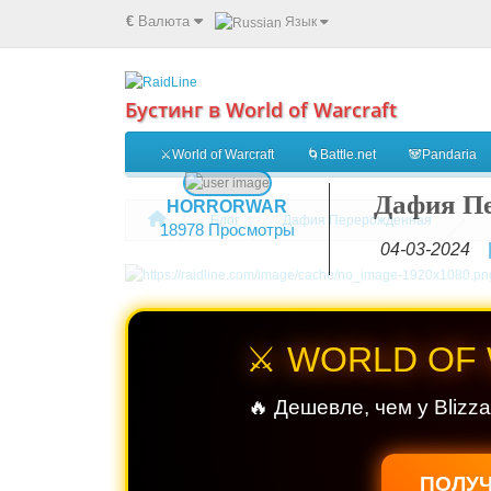
€
Валюта
Язык
Бустинг в World of Warcraft
⚔️World of Warcraft
🌀Battle.net
🐼Pandaria
Дафия П
HORRORWAR
Блог
Дафия Перерожденная
18978 Просмотры
04-03-2024
⚔️ WORLD OF
🔥 Дешевле, чем у Blizz
ПОЛУЧ