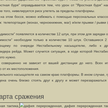
остная буря" оправдывается тем, что урон от "Яростная буря" н
е того, нивелируется риск улететь за пределы платформы.
а этом боссе, можно избежать с помощью персональных классо
: телепортация (монах, чернокнижник, маг) и/или прыжки / рывки 
димости" появляется в количестве 12 штук, при этом для зарядки 
имости" необходим только в количестве 10 штук. Оставшиеся 2 
ующему по очереди Нестабильному насыщателю, либо к др
дера рейда. Может случится ситуация, в ходе которой Нестаби
это нужно.
совершенно не зависит от вашей дистанции до него. Всех иг
о от их местоположения.
бильного насыщателя на самом краю платформы. В ином случае, г
на очень близко стоять друг к другу и может перезаражаться 
арта сражения