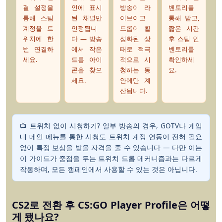
결 설정을
인에 표시
방송이 라
벤토리를
통해 스팀
된 채널만
이브이고
통해 받고,
계정을 트
인정됩니
드롭이 활
짧은 시간
위치에 한
다 — 방송
성화된 상
후 스팀 인
번 연결하
에서 작은
태로 적극
벤토리를
세요.
드롭 아이
적으로 시
확인하세
콘을 찾으
청하는 동
요.
세요.
안에만 계
산됩니다.
📺 트위치 없이 시청하기?
일부 방송의 경우, GOTV나 게임
내 메인 메뉴를 통한 시청도 트위치 계정 연동이 전혀 필요
없이 특정 보상을 받을 자격을 줄 수 있습니다 — 다만 이는
이 가이드가 중점을 두는 트위치 드롭 메커니즘과는 다르게
작동하며, 모든 캠페인에서 사용할 수 있는 것은 아닙니다.
CS2로 전환 후 CS:GO Player Profile은 어떻
게 됐나요?