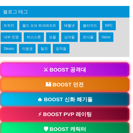
블로그 태그
트위치
월드 오브 워크래프트
배틀넷
블리자드
NPC
내부 전쟁
하스스톤
보물
상자들
은닉물
Valve
Steam
이용권
탈것
업적들
⚔️ BOOST 공격대
🏰 BOOST 던전
🔥 BOOST 신화 쐐기돌
⚡ BOOST PVP 레이팅
🛡️ BOOST 캐릭터