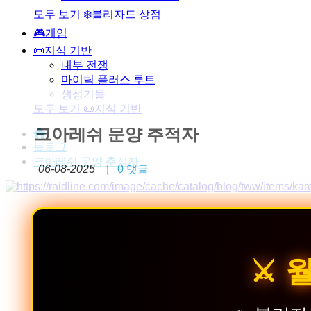
모두 보기 ❄️블리자드 상점
🎮게임
📜지식 기반
내부 전쟁
마이틱 플러스 루트
생성기들
모두 보기 📜지식 기반
크아레쉬 문양 추적자
블로그
크아레쉬 문양 추적자
06-08-2025
|
0
댓글
⚔️