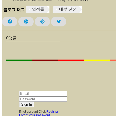
업적들
내부 전쟁
블로그 태그
0
댓글
If not account Click
Register
Forgot your Password