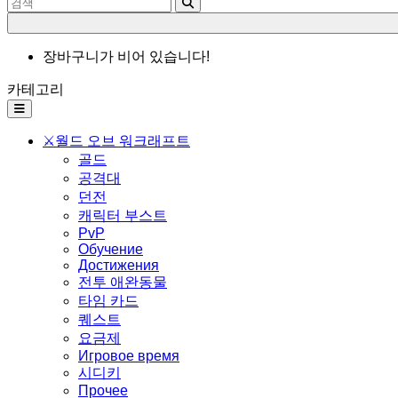
장바구니가 비어 있습니다!
카테고리
⚔️월드 오브 워크래프트
골드
공격대
던전
캐릭터 부스트
PvP
Обучение
Достижения
전투 애완동물
타임 카드
퀘스트
요금제
Игровое время
시디키
Прочее